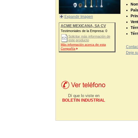
Nom
País
Prin
Expandir Imagen
Vent
ACME MEXICANA, SA CV
Tér
Testimoniales de la Empresa:
0
Tér
Solicitar más información de
este producto
Más información acerca de esta
Contac
Compañía
Deje su
Dí que lo viste en
BOLETIN INDUSTRIAL