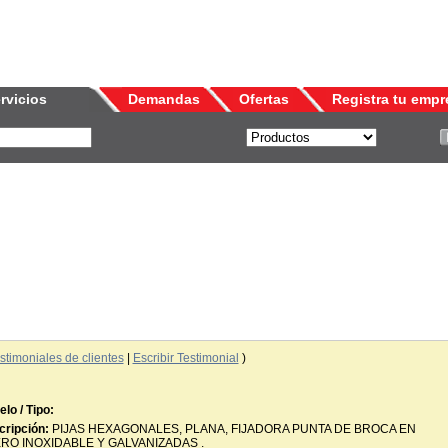
rvicios
Demandas
Ofertas
Registra tu empr
stimoniales de clientes
|
Escribir Testimonial
)
lo / Tipo:
ripción:
PIJAS HEXAGONALES, PLANA, FIJADORA PUNTA DE BROCA EN
RO INOXIDABLE Y GALVANIZADAS .