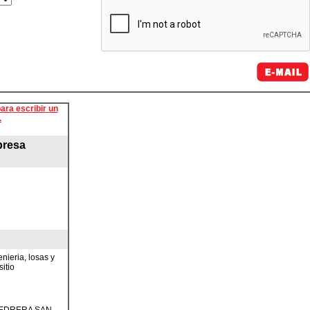
ara escribir un
.
presa
nieria, losas y
itio