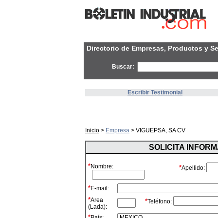
Directorio de Empresas, Productos y Se
Buscar:
Escribir Testimonial
Inicio
>
Empresa
> VIGUEPSA, SA CV
SOLICITA INFOR
*
Nombre:
*
Apellido:
*
E-mail:
*
Area
*
Teléfono:
(Lada):
*
País: