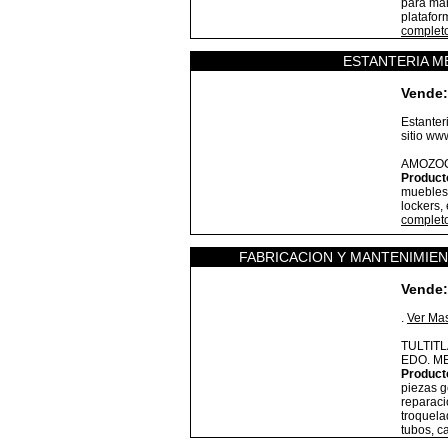
para man
platafor
complet
ESTANTERIA ME
Vende:
Estanter
sitio ww
AMOZO
Product
muebles 
lockers,
complet
FABRICACION Y MANTENIMIEN
Vende:
.
Ver Ma
TULTIT
EDO. M
Product
piezas g
reparaci
troquela
tubos, 