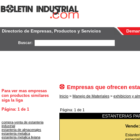
Directorio de Empresas, Productos y Servicios
Dema
Buscar:
Empresas que ofrecen esta
Para ver mas empresas
con productos similares
Inicio
>
Manejo de Materiales
>
exhibicion y a
siga la liga
Página: 1 de 1
Página: 1 de 1
ESTANTERIAS PA
compra-venta de estanteria
Vende:
industrial
estanteria de almacenajes
estanteria metalica
Estanter
estanteria metalica liviana
especial