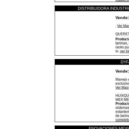
DISTRIBUIDORA INDUSTRI
Vende:
.
Ver Ma
QUERE
Product
tarimas, 
racks pu
in.
ver l
DYF
Vende:
Manejo d
exclusiv
Ver Mas
HUIXQU
MEX
ME
Product
sistema
estanter
de tarim
complet
ENOVACIONES MEXI