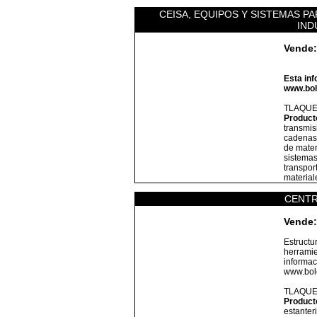
CEISA, EQUIPOS Y SISTEMAS P
IND
Vende:
Esta inf
www.bol
TLAQU
Product
transmis
cadenas 
de mater
sistema
transpor
material
CENTR
Vende:
Estructu
herramie
informac
www.bole
TLAQU
Product
estanter