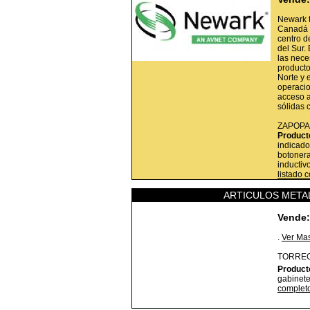
Newark t
Canadá y
centro d
del Sur.
las nece
producto
Norte y 
operacio
acceso a
sólidas 
ZAPOPA
Product
indicador
botoner
inductiv
listado 
ARTICULOS METAL
Vende:
.
Ver Ma
TORRE
Product
gabinete
complet