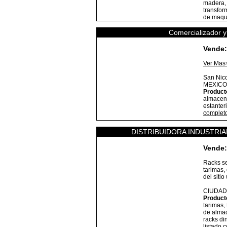
madera, 
transform
de maqui
Comercializador y
Vende:
Ver Mas
San Nico
MEXICO
Product
almacena
estanter
complet
DISTRIBUIDORA INDUSTRIA
Vende:
Racks se
tarimas,
del siti
CIUDAD
Product
tarimas,
de almac
racks di
listado 