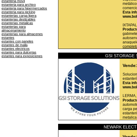
estanteria movil
metálico
estanteria para archivo
comerci
estanteria para hipermercados
estanteria para picking
Esta inf
estanterias carga ligera
www.bol
estanterias deslizables
estanterias metalicas
IXTAPA
estanterias para
Product
almacenamiento
gabinete
estanterias para almacenes
estantes
autoserv
estantes con paneles
anaquel
estantes de malla
complet
estantes electricos
estantes para dulcerias
GSI STORAGE 
estantes para exposiciones
Vende:
Solucion
estanter
Esta inf
www.bol
LERMA
Product
automotr
carga pe
estanter
metalica
NEWARK ELECT
Vende: