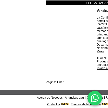
FERSA RACKS
Vende:
La Confi
permiti
RACKS L
satisfac
mercado 
brindand
fabricaci
que logr
Desarmad
Nacional
Mas>
TLALNE
Product
entrepis
listado 
Página: 1 de 1
Acerca de Nosotros
|
Anunciate aqui
|
Contáctanos
|
R
Productos
|
Eventos de la Industria