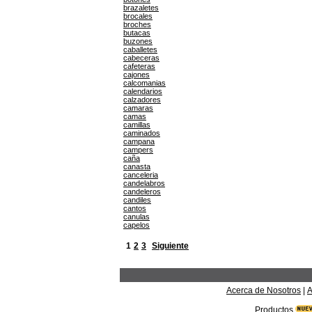
brazaletes
brocales
broches
butacas
buzones
caballetes
cabeceras
cafeteras
cajones
calcomanias
calendarios
calzadores
camaras
camas
camillas
caminados
campana
campers
caña
canasta
canceleria
candelabros
candeleros
candiles
cantos
canulas
capelos
1
2
3
Siguiente
Acerca de Nosotros
|
A
Productos