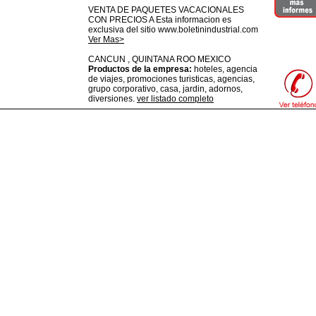
VENTA DE PAQUETES VACACIONALES
CON PRECIOS A Esta informacion es
exclusiva del sitio www.boletinindustrial.com
Ver Mas>
CANCUN ,
QUINTANA ROO
MEXICO
Productos de la empresa:
hoteles, agencia
de viajes, promociones turisticas, agencias,
grupo corporativo, casa, jardin, adornos,
diversiones.
ver listado completo