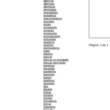
albercas
alfarerias
alfombras
almohadas
amenidades
andaderas
antecomedores
anzuelos
aretes
armamento
armarios
armazones
aromatizantes
artesanias
asadores
asientos
Página: 1 de 1
atomizadores
aulas
balones
bancas
bancas en inoxidable
bancas para jardin
banderas
barandas
bastidores
bastones
bastos
batidoras
bicicletas
bies
blindaje
bolsas
bombos
bondeo
borradores
borras
botiquines
botones