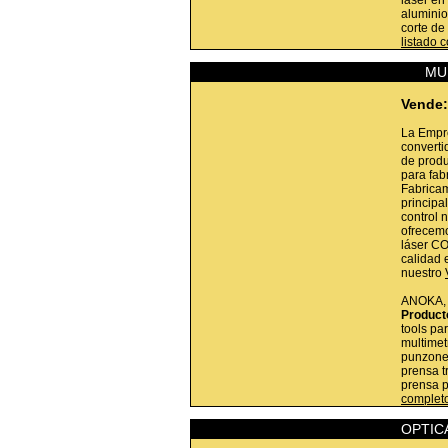
laser en
aluminio
corte de 
listado 
MU
Vende:
La Empr
converti
de produ
para fab
Fabricam
princip
control 
ofrecemo
láser CO
calidad 
nuestro
ANOKA
Product
tools pa
multimet
punzones
prensa t
prensa 
complet
OPTIC