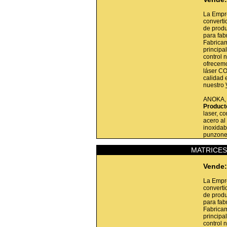
La Empr
converti
de produ
para fab
Fabricam
princip
control 
ofrecemo
láser CO
calidad 
nuestro
ANOKA
Product
laser, co
acero al
inoxidab
punzone
MATRICES
Vende:
La Empr
converti
de produ
para fab
Fabricam
princip
control 