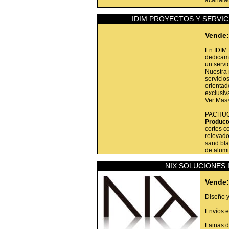
acanala
IDIM PROYECTOS Y SERVICI
Vende:
En IDIM
dedicamo
un servi
Nuestra 
servicio
orientad
exclusiv
Ver Mas
PACHU
Product
cortes c
relevado
sand bla
de alumi
NIX SOLUCIONES 
Vende:
Diseño y
Envíos e
Lainas d