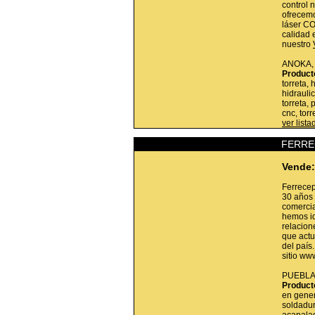
control 
ofrecemo
láser CO
calidad 
nuestro
ANOKA
Product
torreta,
hidrauli
torreta,
cnc, torr
ver list
FERRE
Vende:
Ferrece
30 años 
comercia
hemos id
relacion
que actu
del país
sitio ww
PUEBLA
Product
en gener
soldadur