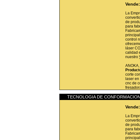
Vende:
La Empr
converti
de produ
para fab
Fabricam
princip
control 
ofrecemo
láser CO
calidad 
nuestro
ANOKA
Product
corte co
laser en
cnc de co
fresador
TECNOLOGIA DE CONFORMACION
Vende:
La Empr
converti
de produ
para fab
Fabricam
princip