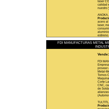
láser CO
calidad 
nuestro
ANOKA
Product
acero al
laser, m
consumib
aluminios
estireno
FDI MANUFACTURAS METAL ME
INDUSTR
Vende:
FDI MA
Empresa
proveer 
Metal-M
Tornos 
Maquinad
Corte La
CNC, cap
de Solda
alianzas
(Automot
TULTIT
Product