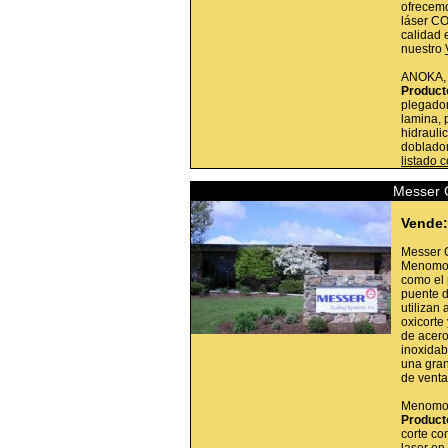
ofrecemo
láser CO
calidad 
nuestro
ANOKA
Product
plegador
lamina, 
hidrauli
doblador
listado 
Messer 
Vende:
Messer C
Menomon
como el 
puente d
utilizan
oxicorte
de acero
inoxidab
una gran
de venta
Menomon
Product
corte co