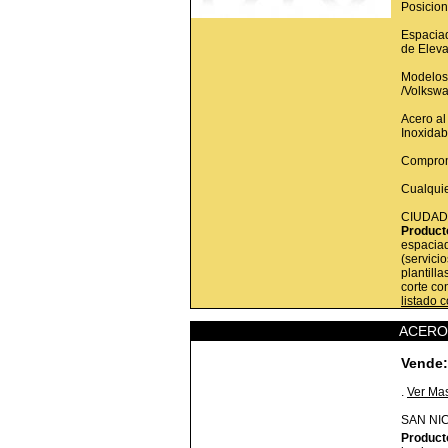
Posicio
Espaciad
de Elev
Modelos
/Volkswa
Acero a
Inoxidab
Comprom
Cualqui
CIUDAD
Product
espaciad
(servici
plantilla
corte co
listado 
ACEROS
Vende:
.
Ver Ma
SAN NI
Product