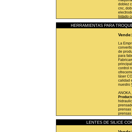
maquinad
doblez c
cnc, dob
electrodo
listado 
HERRAMIENTAS PARA TROQUE
Vende:
La Empr
converti
de produ
para fab
Fabricam
princip
control 
ofrecemo
láser CO
calidad 
nuestro
ANOKA
Product
hidrauli
prensado
prensas 
prensas 
LENTES DE SILICE C
Vende: