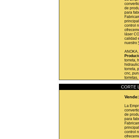
converti
de produ
para fab
Fabricam
princip
control 
ofrecemo
láser CO
calidad 
nuestro
ANOKA
Product
torreta,
hidrauli
torreta,
cnc, pun
torretas,
CORTE 
Vende:
La Empr
converti
de produ
para fab
Fabricam
princip
control 
ofrecemo