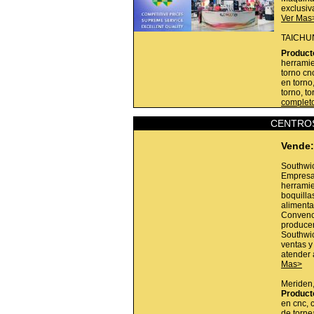
exclusiv
Ver Mas
TAICHU
Product
herramie
torno cn
en torno
torno, to
complet
CENTRO
Vende:
Southwic
Empresa
herramie
boquilla
alimenta
Convenci
producen
Southwic
ventas y
atender 
Mas>
Meriden
Product
en cnc, 
de torne