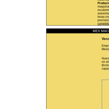
Product
maquinad
recubrim
asesoria
levas cn
precision
complet
MEX MACH
Ven
Empre
Mexic
Nuest
no só
técni
capac