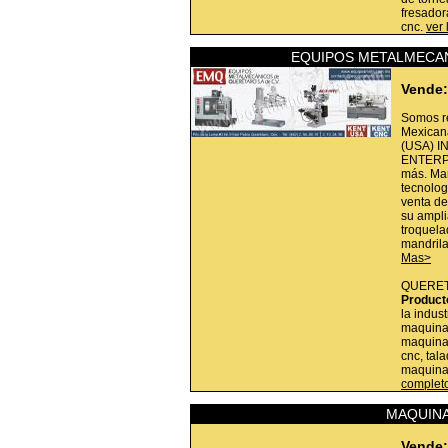
fresador
cnc.
ver 
EQUIPOS METALMECAN
Vende:
Somos r
Mexican
(USA) I
ENTERP
más. Mar
tecnolog
venta de
su ampli
troquela
mandrila
Mas>
QUERE
Product
la indus
maquina
maquinar
cnc, tal
maquinar
complet
MAQUINA
Vende: