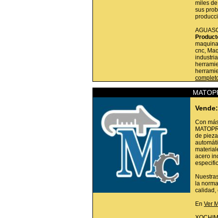
miles de
sus prob
producc
AGUASC
Product
maquinar
cnc, Maq
industri
herrami
herrami
complet
MATOPR
Vende:
Con más 
MATOPRE
de pieza
automát
material
acero in
especifi
Nuestras
la norma
calidad,
En
Ver 
XOCHIM