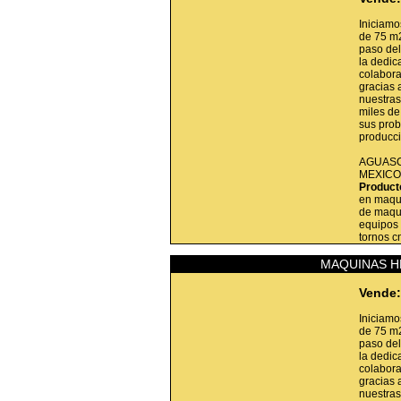
Iniciamo
de 75 m
paso del
la dedic
colabora
gracias
nuestras
miles de
sus prob
producc
AGUASC
MEXICO
Product
en maqui
de maqui
equipos 
tornos c
MAQUINAS H
Vende:
Iniciamo
de 75 m
paso del
la dedic
colabora
gracias
nuestras